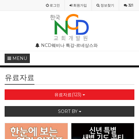
로그인
회원
가입
정보찾기
321
부 모임 주의 안내
NCD웨비나 특강-르네상스와 종교개혁기의 기독교미술
NCD웨비나(WEBINAR)
MENU
유료자료
유료자료(123)
SORT BY