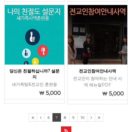
당신은 친절하십니까? 설문
전교인참여안내사역
지
전교인이 참여하는 안내 사
새가족팀&전교인 훈련용
역 매뉴얼PDF
5,000
5,000
6
7
8
9
10