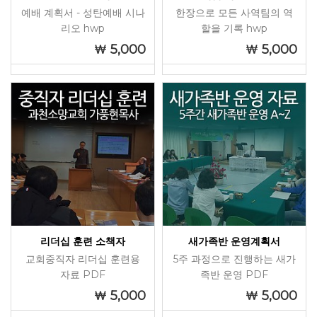
예배 계획서 - 성탄예배 시나
한장으로 모든 사역팀의 역
리오 hwp
할을 기록 hwp
5,000
5,000
리더십 훈련 소책자
새가족반 운영계획서
교회중직자 리더십 훈련용
5주 과정으로 진행하는 새가
자료 PDF
족반 운영 PDF
5,000
5,000