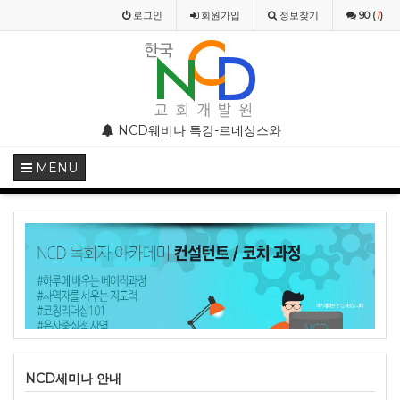
로그인
회원
가입
정보찾기
90 (
1
)
부 모임 주의 안내
NCD웨비나 특강-르네상스와 종교개혁기의 기독교미술
NCD웨비나(WEBINAR)
MENU
NCD세미나 안내