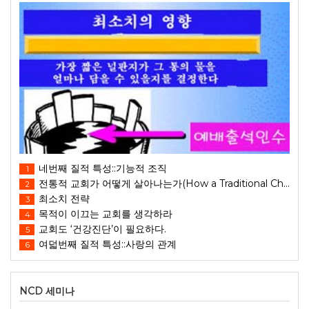
네번째 질적 특성::기능적 조직
1
전통적 교회가 어떻게 살아나는가(How a Traditional Church Comes Alive)
2
최소치 전략
3
목적이 이끄는 교회를 생각하라
4
교회도 ‘건강진단’이 필요하다.
5
여덟번째 질적 특성::사랑의 관계
6
NCD 세미나