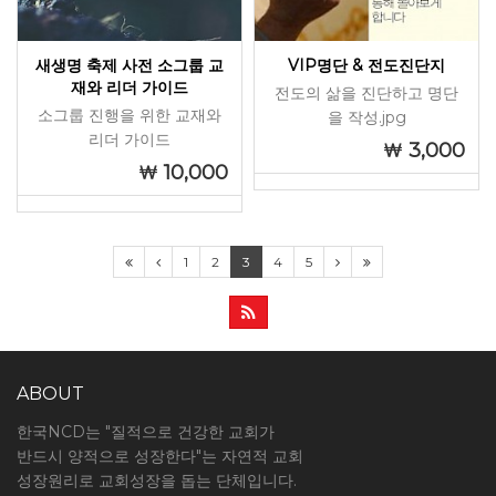
새생명 축제 사전 소그룹 교
VIP명단 & 전도진단지
재와 리더 가이드
전도의 삶을 진단하고 명단
소그룹 진행을 위한 교재와
을 작성.jpg
리더 가이드
3,000
10,000
1
2
3
4
5
ABOUT
한국NCD는 "질적으로 건강한 교회가
반드시 양적으로 성장한다"는 자연적 교회
성장원리로 교회성장을 돕는 단체입니다.