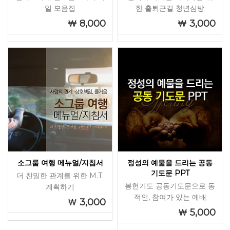
일 모음집
한 출퇴근길 청년심방
8,000
3,000
소그룹 여행 메뉴얼/지침서
정성의 예물을 드리는 공동
기도문 PPT
더 친밀한 관계를 위한 M.T.
봉헌기도 공동기도문으로 동
계획하기
적인, 참여가 있는 예배
3,000
5,000