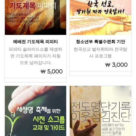
예배전 기도제목 피피티
청소년부 특별수련회 기안
피피티 슬라이드쇼를 재생하
한국선교 발자취따라 전국탐
면 기도제목 페이지가 자동
사 프로그램
으로 넘어갑니다.
3,000
5,000