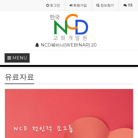
로그인
회원
가입
정보찾기
113
스와 종교개혁기의 기독교미술
NCD웨비나(WEBINAR) 2020 4월 특별 강의
NCD 사칭 성경공부
MENU
유료자료