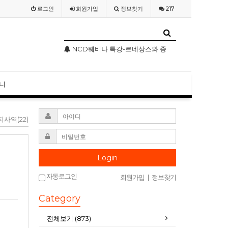
로그인
회원
가입
정보찾기
217
네상스와 종교개혁기의 기독교미술
NCD웨비나(WEBINAR) 2020 4월 특별 강의
NCD 사칭 성
니
지사역(22)
Login
자동로그인
회원가입
|
정보찾기
Category
전체보기 (873)