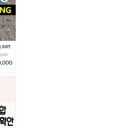
 PPT
ppt
0,000