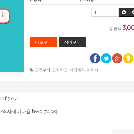
3,0
총 금액
교육부서
,
교회학교
,
사역계획
,
계획서
pdf
(1.0M)
대사역자세미나용.hwp
(34.0K)