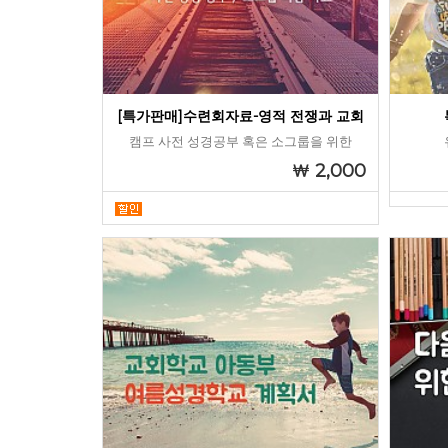
[특가판매]수련회자료-영적 전쟁과 교회
캠프 사전 성경공부 혹은 소그룹을 위한
2,000