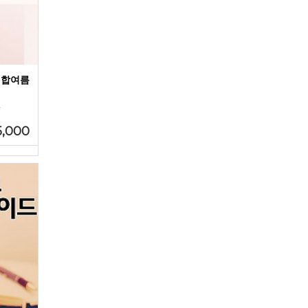
연합여름
f
5,000