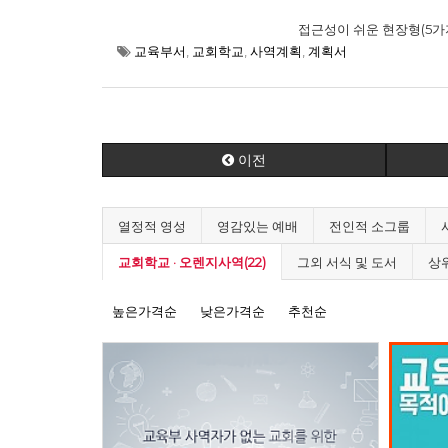
접근성이 쉬운 현장형(5가
교육부서
,
교회학교
,
사역계획
,
계획서
이전
열정적 영성
영감있는 예배
전인적 소그룹
교회학교 · 오렌지사역(22)
그외 서식 및 도서
상
높은가격순
낮은가격순
추천순