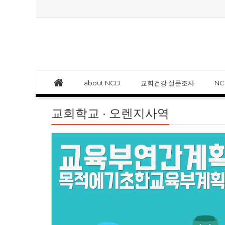
about NCD
교회건강 설문조사
N
교회학교 · 오렌지사역