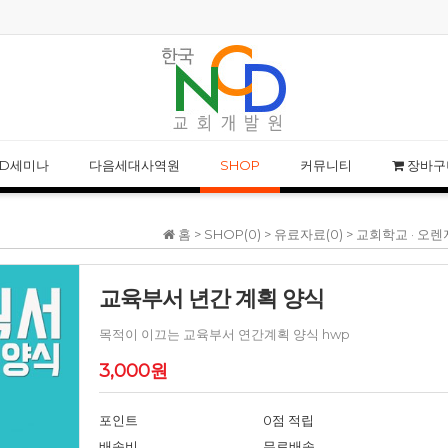
NCD 사칭 성경공부 모임 주의 안내
NCD웨비나 특강-르
CD세미나
다음세대사역원
SHOP
커뮤니티
장바구
홈 >
SHOP(0)
>
유료자료(0)
>
교회학교 · 오렌
교육부서 년간 계획 양식
목적이 이끄는 교육부서 연간계획 양식 hwp
3,000원
포인트
0점 적립
배송비
무료배송