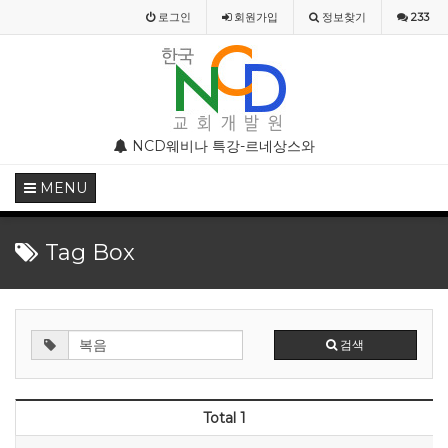
로그인
회원
가입
정보찾기
233
부 모임 주의 안내
NCD웨비나 특강-르네상스와 종교개혁기의 기독교미술
NCD웨비나(WEBINAR)
MENU
Tag Box
검색
Total 1