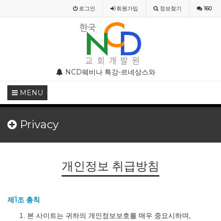
로그인
회원
가입
정보찾기
160
부 모임 주의 안내
NCD웨비나 특강-르네상스와 종교개혁기의 기독교미술
NCD웨비나(WEBINAR)
MENU
Privacy
개인정보 취급방침
제1조 총칙
본 사이트는 귀하의 개인정보보호를 매우 중요시하며,