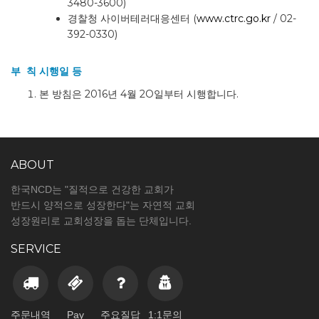
3480-3600)
경찰청 사이버테러대응센터 (
www.ctrc.go.kr
/ 02-
392-0330)
부 칙 시행일 등
본 방침은 2016년 4월 2O일부터 시행합니다.
ABOUT
한국NCD는 "질적으로 건강한 교회가
반드시 양적으로 성장한다"는 자연적 교회
성장원리로 교회성장을 돕는 단체입니다.
SERVICE
주문내역
Pay
주요질답
1:1문의