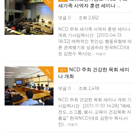
Hot
새가족 사역자 훈련 세미나 …
댓글 0
조회 2,652
|
NCD 주최 새가족 사역자 훈련 세미나
개최 기사입력시간 : [2012-04-13
18:32] 매력적인 첫인상, 행동유형에 따
른 관계맺기로 성공하라 한국NCD(대
표 김한수 목사)는…
더보기
NCD 주최 건강한 목회 세미
인기
Hot
나 개최
댓글 0
조회 2,418
|
NCD 주최 건강한 목회 세미나 개최 기
사입력시간 : [2011-11-10 14:28] “예배,
전도, 소그룹, 봉사, 교육이 건강목회 지
름길” 한국NCD(대표 김한수 목사,사
진)…
더보기