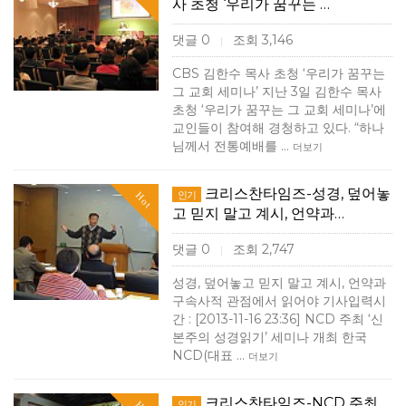
사 초청 ‘우리가 꿈꾸는 …
댓글 0
조회 3,146
|
CBS 김한수 목사 초청 ‘우리가 꿈꾸는
그 교회 세미나’ 지난 3일 김한수 목사
초청 ‘우리가 꿈꾸는 그 교회 세미나’에
교인들이 참여해 경청하고 있다. “하나
님께서 전통예배를 …
더보기
크리스찬타임즈-성경, 덮어놓
인기
Hot
고 믿지 말고 계시, 언약과…
댓글 0
조회 2,747
|
성경, 덮어놓고 믿지 말고 계시, 언약과
구속사적 관점에서 읽어야 기사입력시
간 : [2013-11-16 23:36] NCD 주최 ‘신
본주의 성경읽기’ 세미나 개최 한국
NCD(대표 …
더보기
크리스찬타임즈-NCD 주최
인기