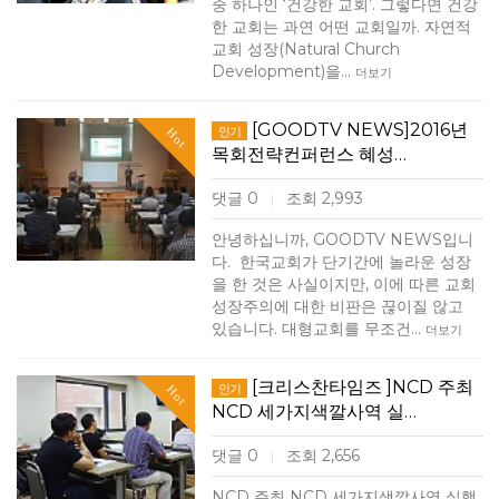
중 하나인 ‘건강한 교회’. 그렇다면 건강
한 교회는 과연 어떤 교회일까. 자연적
교회 성장(Natural Church
Development)을…
더보기
[GOODTV NEWS]2016년
인기
Hot
목회전략컨퍼런스 혜성…
댓글 0
조회 2,993
|
안녕하십니까, GOODTV NEWS입니
다. ​ 한국교회가 단기간에 놀라운 성장
을 한 것은 사실이지만, 이에 따른 교회
성장주의에 대한 비판은 끊이질 않고
있습니다. 대형교회를 무조건…
더보기
[크리스찬타임즈 ]NCD 주최
인기
Hot
NCD 세가지색깔사역 실…
댓글 0
조회 2,656
|
NCD 주최 NCD 세가지색깔사역 실행