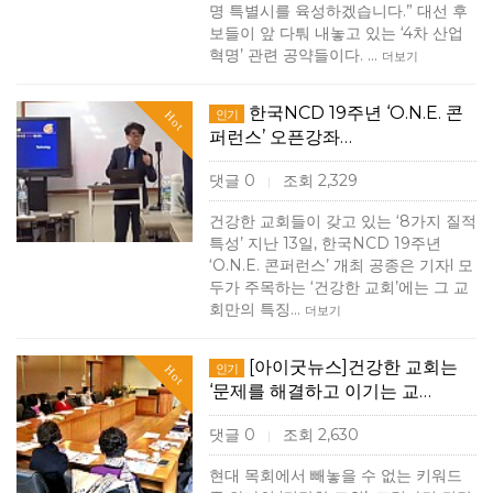
명 특별시를 육성하겠습니다.” 대선 후
보들이 앞 다퉈 내놓고 있는 ‘4차 산업
혁명’ 관련 공약들이다. …
더보기
한국NCD 19주년 ‘O.N.E. 콘
인기
Hot
퍼런스’ 오픈강좌…
댓글 0
조회 2,329
|
건강한 교회들이 갖고 있는 ‘8가지 질적
특성’ 지난 13일, 한국NCD 19주년
‘O.N.E. 콘퍼런스’ 개최 공종은 기자l 모
두가 주목하는 ‘건강한 교회’에는 그 교
회만의 특징…
더보기
[아이굿뉴스]건강한 교회는
인기
Hot
‘문제를 해결하고 이기는 교…
댓글 0
조회 2,630
|
현대 목회에서 빼놓을 수 없는 키워드