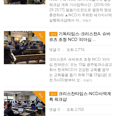
워크샵 개최 기사입력시간 : [2016-06-
29 23:17] 말씀기도전도로 열정적 영성
훈련하라 ▲NCD가 주최한 세가지사역
실행워크샵에서 이…
더보기
기독타임스-크리스천A. 슈바
인기
Hot
르츠 초청 NCD ‘리더십 …
댓글 0
조회 2,776
|
크리스천A. 슈바르츠 초청 NCD ‘리더
십 컨퍼런스’ 오는 13일 광주빛과소금교
회서 한국NCD가 건강한 교회를 꿈꾸
는 교회들을 돕기 위해 11월 13일(금) 오
전 9시30분부터 오…
더보기
크리스찬타임스-NCD사역계
인기
Hot
획 워크샵
댓글 0
조회 2,753
|