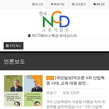
로그인
회원
가입
정보찾기
64 (
2
)
부 모임 주의 안내
NCD웨비나 특강-르네상스와 종교개혁기의 기독교미술
NCD웨비나(WEBINAR)
MENU
언론보도
[국민일보]막오른 4차 산업혁
인기
Hot
명 시대, 교계 대응 방안…
댓글 0
조회 2,549
|
“4차 산업혁명에 대응할 대통령 직속 위
원회를 설치하겠습니다.” “4차 산업혁