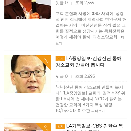
댓글 0
조회 2,555
|
교회 본질과 사명에 따라 사역이 ‘성경
적’인지 점검해야 지역사회 현안문제 해
결하는 사명ㆍ비전선언문 작성 필요 교
회를 질적으로 성장시키는 목회전략은
어떻게 세워야 할까. 과천소망교회…
더
보기
LA중앙일보-건강진단 통해
인기
Hot
강소교회 만들어 봅시다
댓글 0
조회 2,693
|
"건강진단 통해 강소교회 만들어 봅시
다" [LA중앙일보] 교회의 '질적성장' 위
한 LA지역 첫 세미나 NCD가 밝히는
건강한 교회의 8가지 특성 발행:
10/16/2012 미주판 …
더보기
LA기독일보-CBS 김한수 목
인기
Hot