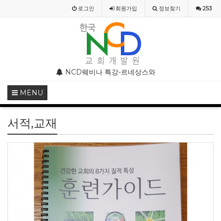
로그인
회원
가입
정보찾기
253
 주의 안내
NCD웨비나 특강-르네상스와 종교개혁기의 기독교미술
NCD웨비나(WEBINAR) 2020 
MENU
서적,교재