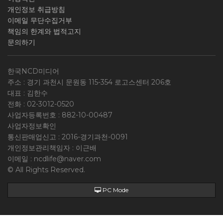
개인정보 취급방침
이메일 무단수집거부
책임의 한계와 법적고지
문의하기
한국NCD미디어
주소 : 경기 과천시 문원동 115-354 로고스센터 206호
대표 : 김한수
전화 :
02-3012-0520
사업자등록번호 :
882-10-00487
사업자정보확인
통신판매업신고 : 2016-경기과천-0091
개인정보관리책임자 : 이근배
이메일 :
ncdlife@naver.com
© All Rights Reserved.
PC Mode