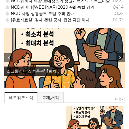
NCD웨비나 특강-르네상스와 종교개혁기의 기독교미술
02.22
NCD웨비나(WEBINAR) 2020 4월 특별 강의
04.14
소그룹 리더 자기 평가서
NCD 사칭 성경공부 모임 주의 안내
01.22
[유료자료실] 결제 관련 공지: 팝업 차단 해제
01.03
Previous
Next
소그룹리더 집중훈련" 1회차…
네트워크소식
교재,서적
+ 더보기