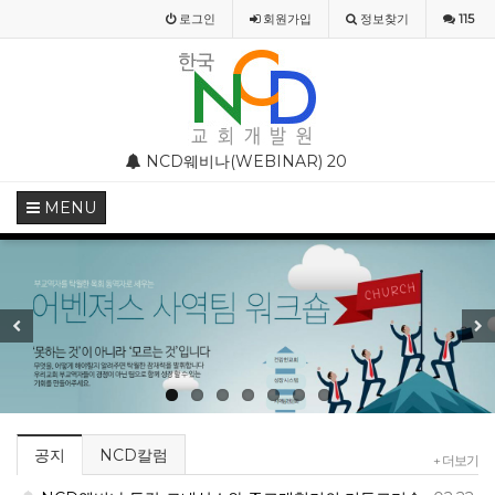
로그인
회원
가입
정보찾기
115
스와 종교개혁기의 기독교미술
NCD웨비나(WEBINAR) 2020 4월 특별 강의
NCD 사칭 성경공부
MENU
Previous
Next
공지
NCD칼럼
+ 더보기