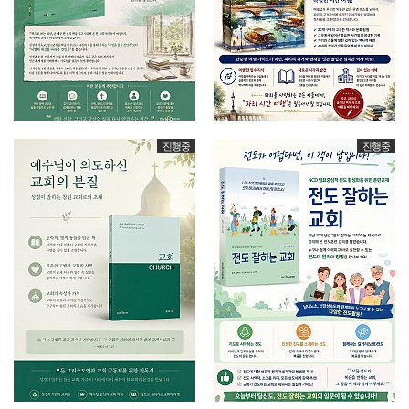
진행중
진행중
소그룹리더 집중훈련" 1회차…