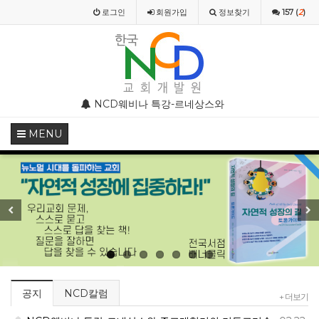
로그인
회원
가입
정보찾기
157 (
2
)
스와 종교개혁기의 기독교미술
NCD웨비나(WEBINAR) 2020 4월 특별 강의
NCD 사칭 성경공
MENU
Previous
Next
공지
NCD칼럼
+ 더보기