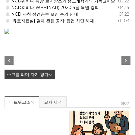
NCD웨비나 특강-르네상스와 종교개혁기의 기독교미술
02.22
NCD웨비나(WEBINAR) 2020 4월 특별 강의
04.14
소그룹리더 집중훈련" 1회차…
NCD 사칭 성경공부 모임 주의 안내
01.22
[유료자료실] 결제 관련 공지: 팝업 차단 해제
01.03
Previous
Next
소그룹 리더 자기 평가서
네트워크소식
교재,서적
+ 더보기